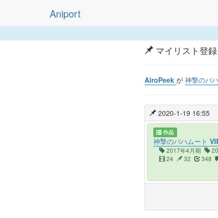
Aniport
マイリスト登録
AiroPeek
が
神撃のバハム
2020-1-19 16:55
作品
神撃のバハムート VIR
2017年4月期
2
24
32
348