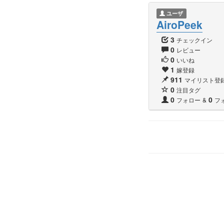
ユーザ
AiroPeek
3
チェックイン
0
レビュー
0
いいね
1
嫁登録
911
マイリスト登
0
注目タグ
0
0
フォロー
&
フ