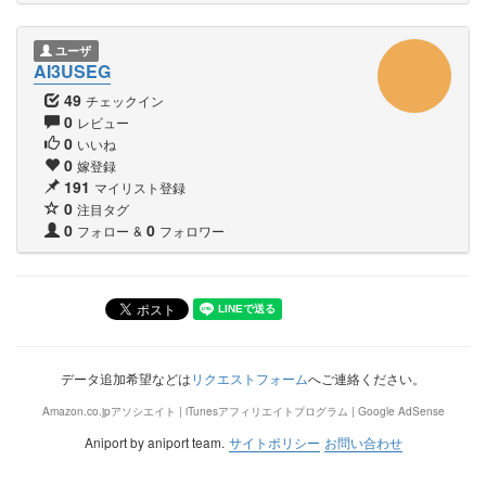
ユーザ
AI3USEG
49
チェックイン
0
レビュー
0
いいね
0
嫁登録
191
マイリスト登録
0
注目タグ
0
0
フォロー
&
フォロワー
データ追加希望などは
リクエストフォーム
へご連絡ください。
Amazon.co.jpアソシエイト | iTunesアフィリエイトプログラム | Google AdSense
Aniport by aniport team.
サイトポリシー
お問い合わせ