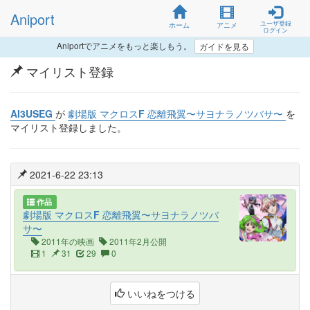
Aniport
ユーザ登録
ホーム
アニメ
ログイン
Aniportでアニメをもっと楽しもう。
ガイドを見る
マイリスト登録
AI3USEG
が
劇場版 マクロスF 恋離飛翼〜サヨナラノツバサ〜
を
マイリスト登録しました。
2021-6-22 23:13
作品
劇場版 マクロスF 恋離飛翼〜サヨナラノツバ
サ〜
2011年の映画
2011年2月公開
1
31
29
0
いいねをつける