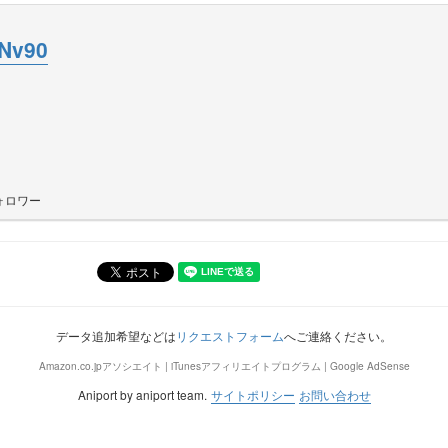
Nv90
ォロワー
データ追加希望などは
リクエストフォーム
へご連絡ください。
Amazon.co.jpアソシエイト | iTunesアフィリエイトプログラム | Google AdSense
Aniport by aniport team.
サイトポリシー
お問い合わせ