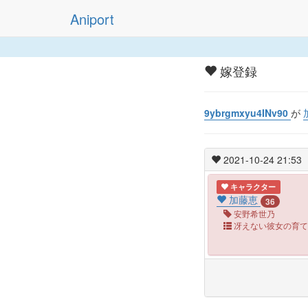
Aniport
嫁登録
9ybrgmxyu4INv90
が
2021-10-24 21:53
キャラクター
加藤恵
36
安野希世乃
冴えない彼女の育て