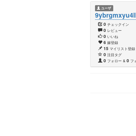
ユーザ
9ybrgmxyu4I
0
チェックイン
0
レビュー
0
いいね
6
嫁登録
15
マイリスト登録
0
注目タグ
0
0
フォロー
&
フ