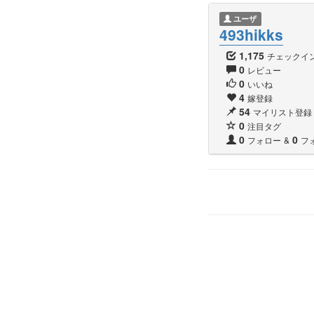
ユーザ
493hikks
1,175
チェックイ
0
レビュー
0
いいね
4
嫁登録
54
マイリスト登録
0
注目タグ
0
0
フォロー
&
フ