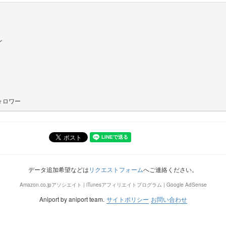
ン
ォロワー
データ追加希望などは
リクエストフォーム
へご連絡ください。
Amazon.co.jpアソシエイト | iTunesアフィリエイトプログラム | Google AdSense
Aniport by aniport team.
サイトポリシー
お問い合わせ