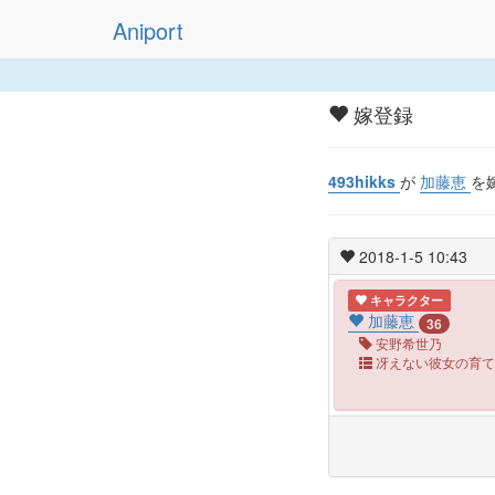
Aniport
嫁登録
493hikks
が
加藤恵
を
2018-1-5 10:43
キャラクター
加藤恵
36
安野希世乃
冴えない彼女の育て