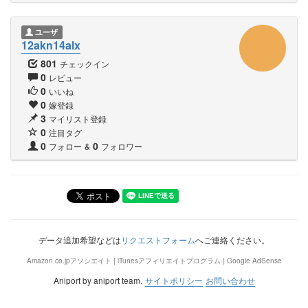
ユーザ
12akn14alx
801
チェックイン
0
レビュー
0
いいね
0
嫁登録
3
マイリスト登録
0
注目タグ
0
0
フォロー
&
フォロワー
データ追加希望などは
リクエストフォーム
へご連絡ください。
Amazon.co.jpアソシエイト | iTunesアフィリエイトプログラム | Google AdSense
Aniport by aniport team.
サイトポリシー
お問い合わせ