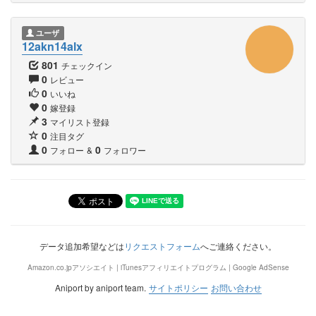
ユーザ
12akn14alx
801
チェックイン
0
レビュー
0
いいね
0
嫁登録
3
マイリスト登録
0
注目タグ
0
0
フォロー
&
フォロワー
データ追加希望などは
リクエストフォーム
へご連絡ください。
Amazon.co.jpアソシエイト | iTunesアフィリエイトプログラム | Google AdSense
Aniport by aniport team.
サイトポリシー
お問い合わせ