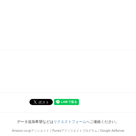
データ追加希望などは
リクエストフォーム
へご連絡ください。
Amazon.co.jpアソシエイト | iTunesアフィリエイトプログラム | Google AdSense