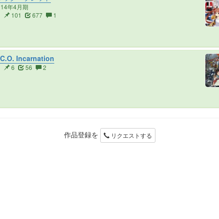
014年4月期
3
101
677
1
.C.O. Incarnation
2
6
56
2
作品登録を
リクエストする