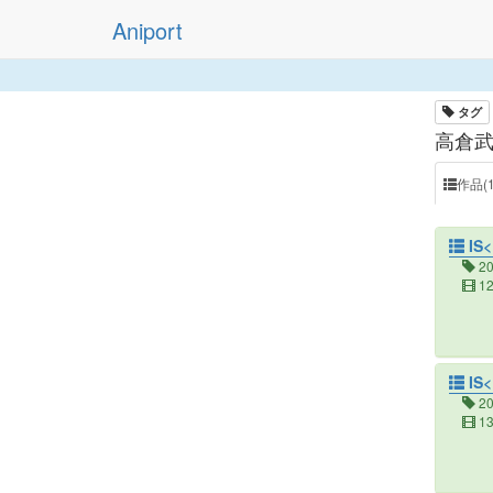
Aniport
タグ
高倉武
作品(1
IS
2
1
IS
2
1