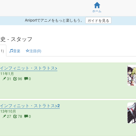
ホーム
Aniportでアニメをもっと楽しもう。
ガイドを見る
史 - スタッフ
1)
音楽
注目(0)
<インフィニット・ストラトス>
011年1月
2
31
96
0
<インフィニット・ストラトス>2
013年10月
3
27
78
0