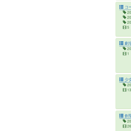
コ
2
2
2
5
劇場
2
1
少
2
1
創
2
2