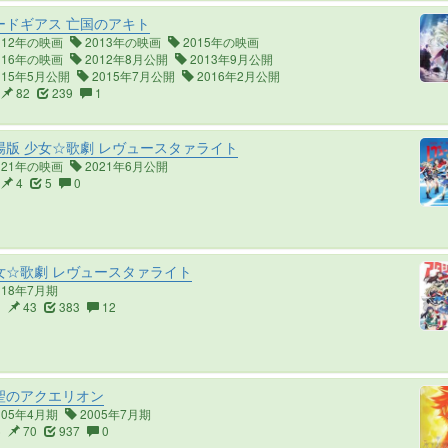
ードギアス 亡国のアキト
012年の映画
2013年の映画
2015年の映画
016年の映画
2012年8月公開
2013年9月公開
015年5月公開
2015年7月公開
2016年2月公開
82
239
1
版 少女☆歌劇 レヴュースタァライト
021年の映画
2021年6月公開
4
5
0
女☆歌劇 レヴュースタァライト
018年7月期
3
43
383
12
聖のアクエリオン
005年4月期
2005年7月期
6
70
937
0