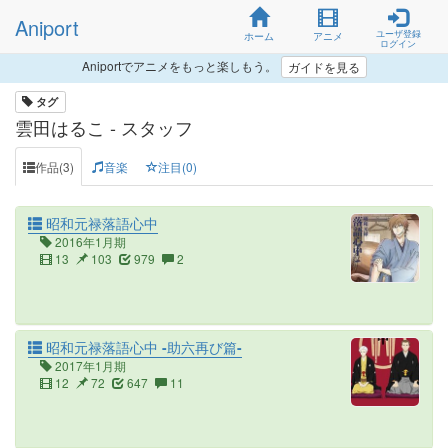
Aniport
ユーザ登録
ホーム
アニメ
ログイン
Aniportでアニメをもっと楽しもう。
ガイドを見る
タグ
雲田はるこ - スタッフ
作品(3)
音楽
注目(0)
昭和元禄落語心中
2016年1月期
13
103
979
2
昭和元禄落語心中 -助六再び篇-
2017年1月期
12
72
647
11