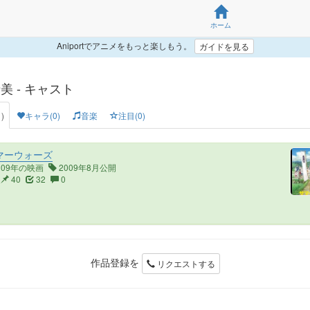
ホーム
Aniportでアニメをもっと楽しもう。
ガイドを見る
美 - キャスト
)
キャラ(0)
音楽
注目(0)
マーウォーズ
009年の映画
2009年8月公開
40
32
0
作品登録を
リクエストする