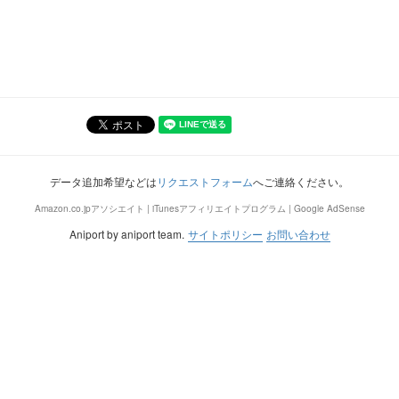
データ追加希望などは
リクエストフォーム
へご連絡ください。
Amazon.co.jpアソシエイト | iTunesアフィリエイトプログラム | Google AdSense
Aniport by aniport team.
サイトポリシー
お問い合わせ