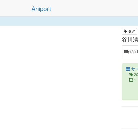
Aniport
タグ
谷川清
作品(1
サ
2
1