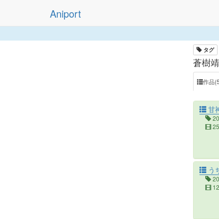
Aniport
タグ
蒼樹靖
作品(5
甘
2
2
う
2
1