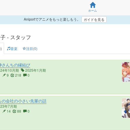
ホーム
Aniportでアニメをもっと楽しもう。
ガイドを見る
子 - スタッフ
)
音楽
注目(0)
神さんちの縁結び
024年10月期
2025年1月期
5
9
218
0
ちの会社の小さい先輩の話
023年7月期
2
14
88
0