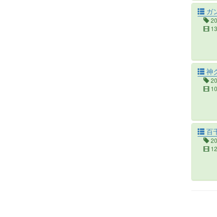
ガン
2
1
神
2
1
百
2
1