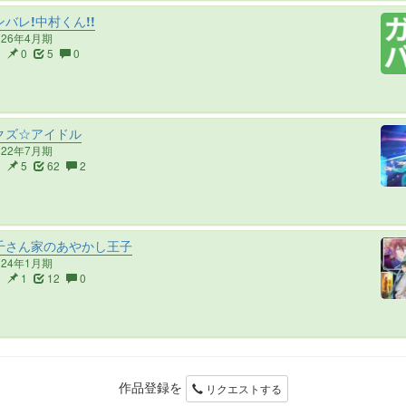
バレ!中村くん!!
026年4月期
3
0
5
0
クズ☆アイドル
022年7月期
0
5
62
2
千さん家のあやかし王子
024年1月期
2
1
12
0
作品登録を
リクエストする