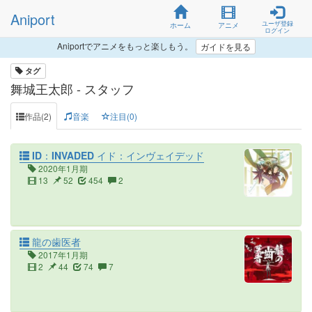
Aniport
ユーザ登録
ホーム
アニメ
ログイン
Aniportでアニメをもっと楽しもう。
ガイドを見る
タグ
舞城王太郎 - スタッフ
作品(2)
音楽
注目(0)
ID：INVADED イド：インヴェイデッド
2020年1月期
13
52
454
2
龍の歯医者
2017年1月期
2
44
74
7