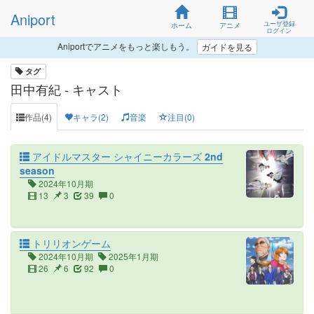
Aniport
ユーザ登録
ホーム
アニメ
ログイン
Aniportでアニメをもっと楽しもう。
ガイドを見る
タグ
田中有紀 - キャスト
作品(4)
キャラ(2)
音楽
注目(0)
アイドルマスター シャイニーカラーズ 2nd
season
2024年10月期
13
3
39
0
トリリオンゲーム
2024年10月期
2025年1月期
26
6
92
0