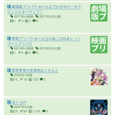
劇場版プリパラ み〜んなでかがやけ！キラ
リン☆スターライブ！
2017年の映画
2017年3月公開
1
0
0
0
映画プリパラ み〜んなのあこがれ♪ レッツ
ゴー☆プリパリ
2015年の映画
2015年3月公開
1
0
0
0
異世界美少女受肉おじさんと
2022年1月期
12
19
125
2
ぼくらの
2007年4月期
25
84
1,131
0