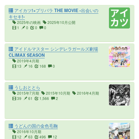
アイカツ!×プリパラ THE MOVIE -出会いの
キセキ!-
2025年の映画
2025年10月公開
1
0
0
0
アイドルマスター シンデレラガールズ劇場
CLIMAX SEASON
2019年4月期
13
16
168
0
うしおととら
2015年7月期
2015年10月期
2016年4月期
39
61
1,566
2
うどんの国の金色毛鞠
2016年10月期
12
63
496
12