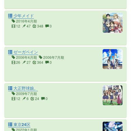
少年メイド
2016年4月期
12
47
348
0
ゼーガペイン
2006年4月期
2006年7月期
26
27
364
0
大正野球娘。
2009年7月期
12
6
24
0
東京24区
2022年1月期