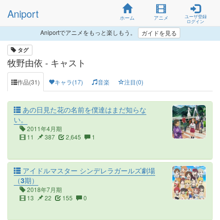
Aniport
ユーザ登録
ホーム
アニメ
ログイン
Aniportでアニメをもっと楽しもう。
ガイドを見る
タグ
牧野由依 - キャスト
作品(31)
キャラ(17)
音楽
注目(0)
あの日見た花の名前を僕達はまだ知らな
い。
2011年4月期
11
387
2,645
1
アイドルマスター シンデレラガールズ劇場
（3期）
2018年7月期
13
22
155
0