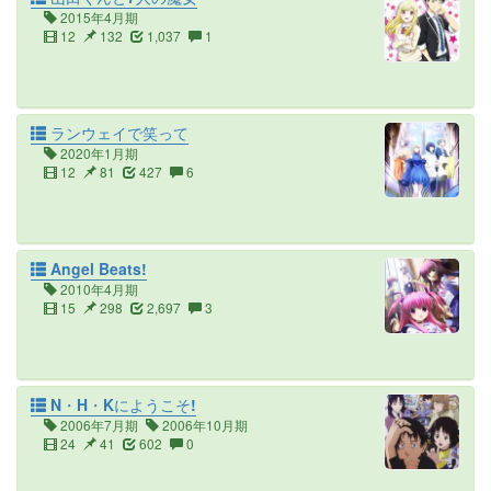
2015年4月期
12
132
1,037
1
ランウェイで笑って
2020年1月期
12
81
427
6
Angel Beats!
2010年4月期
15
298
2,697
3
N・H・Kにようこそ!
2006年7月期
2006年10月期
24
41
602
0