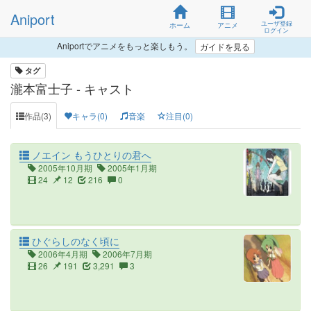
Aniport
ユーザ登録
ホーム
アニメ
ログイン
Aniportでアニメをもっと楽しもう。
ガイドを見る
タグ
瀧本富士子 - キャスト
作品(3)
キャラ(0)
音楽
注目(0)
ノエイン もうひとりの君へ
2005年10月期
2005年1月期
24
12
216
0
ひぐらしのなく頃に
2006年4月期
2006年7月期
26
191
3,291
3