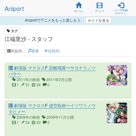
Aniport
ユーザ登録
ホーム
アニメ
ログイン
Aniportでアニメをもっと楽しもう。
ガイドを見る
タグ
江端里沙 - スタッフ
作品(5)
音楽
注目(0)
劇場版 マクロスF 恋離飛翼〜サヨナラノツ
バサ〜
2011年の映画
2011年2月公開
1
31
29
0
劇場版 マクロスF 虚空歌姫〜イツワリノウ
タヒメ〜
2009年の映画
2009年11月公開
1
34
30
0