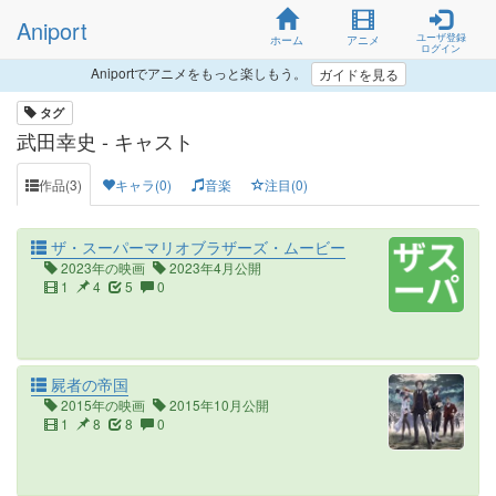
Aniport
ユーザ登録
ホーム
アニメ
ログイン
Aniportでアニメをもっと楽しもう。
ガイドを見る
タグ
武田幸史 - キャスト
作品(3)
キャラ(0)
音楽
注目(0)
ザ・スーパーマリオブラザーズ・ムービー
2023年の映画
2023年4月公開
1
4
5
0
屍者の帝国
2015年の映画
2015年10月公開
1
8
8
0