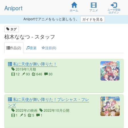
Aniport
ユーザ登録
ホーム
アニメ
ログイン
Aniportでアニメをもっと楽しもう。
ガイドを見る
タグ
椋木ななつ - スタッフ
作品(2)
音楽
注目(0)
私に天使が舞い降りた！
2019年1月期
12
93
646
30
私に天使が舞い降りた！プレシャス・フレ
ンズ
2022年の映画
2022年10月公開
1
5
5
1