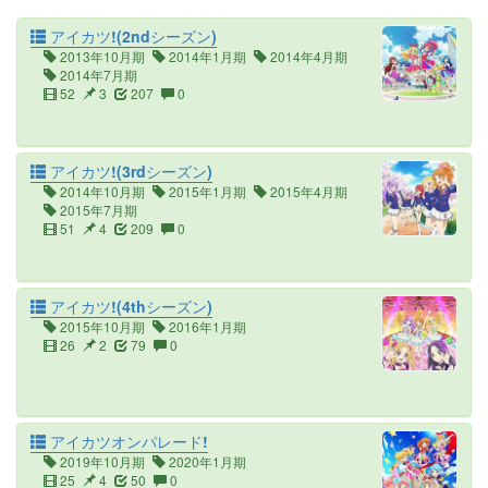
アイカツ!(2ndシーズン)
2013年10月期
2014年1月期
2014年4月期
2014年7月期
52
3
207
0
アイカツ!(3rdシーズン)
2014年10月期
2015年1月期
2015年4月期
2015年7月期
51
4
209
0
アイカツ!(4thシーズン)
2015年10月期
2016年1月期
26
2
79
0
アイカツオンパレード!
2019年10月期
2020年1月期
25
4
50
0