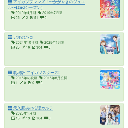
アイカツフレンズ！〜かがやきのジュエ
ル〜(2ndシーズン）
2019年4月期
2019年7月期
26
2
51
0
アオのハコ
2024年10月期
2025年1月期
25
16
304
0
劇場版 アイカツスターズ!
2016年の映画
2016年8月公開
1
0
0
0
天久鷹央の推理カルテ
2025年1月期
15
13
164
0