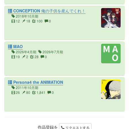
CONCEPTION 俺の子供を産んでくれ！
2018年10月期
12
18
100
0
MAO
2026年4月期
2026年7月期
19
2
28
0
Persona4 the ANIMATION
2011年10月期
26
80
1,841
0
作品登録を
リクエストする