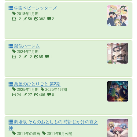
学園ベビーシッターズ
2018年1月期
12
58
382
2
疑似ハーレム
2024年7月期
12
12
85
1
薬屋のひとりごと 第2期
2025年1月期
2025年4月期
24
27
406
0
劇場版 そらのおとしもの 時計じかけの哀女
神
2011年の映画
2011年6月公開