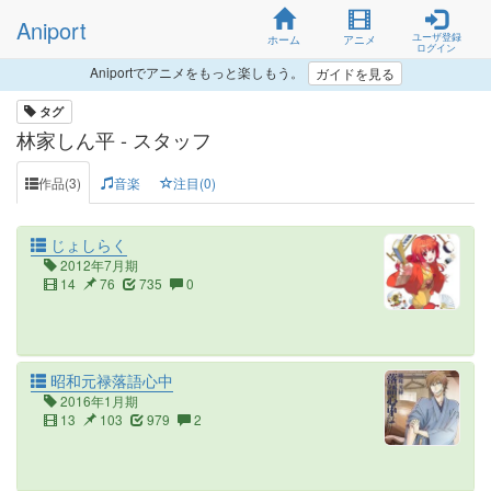
Aniport
ユーザ登録
ホーム
アニメ
ログイン
Aniportでアニメをもっと楽しもう。
ガイドを見る
タグ
林家しん平 - スタッフ
作品(3)
音楽
注目(0)
じょしらく
2012年7月期
14
76
735
0
昭和元禄落語心中
2016年1月期
13
103
979
2