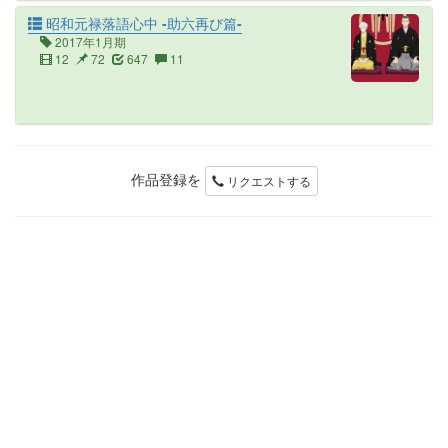
昭和元禄落語心中 -助六再び篇-
2017年1月期
12
72
647
11
作品登録を
リクエストする