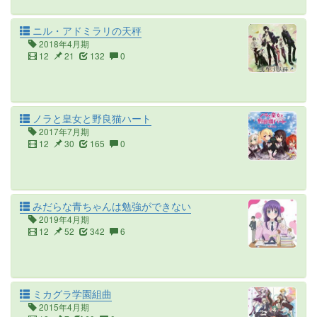
ニル・アドミラリの天秤
2018年4月期
12
21
132
0
ノラと皇女と野良猫ハート
2017年7月期
12
30
165
0
みだらな青ちゃんは勉強ができない
2019年4月期
12
52
342
6
ミカグラ学園組曲
2015年4月期