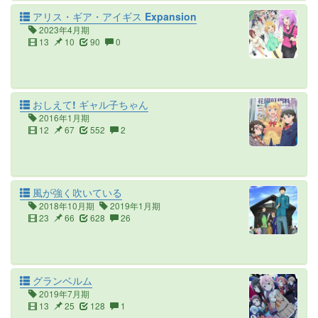
アリス・ギア・アイギス Expansion
2023年4月期
13
10
90
0
おしえて! ギャル子ちゃん
2016年1月期
12
67
552
2
風が強く吹いている
2018年10月期
2019年1月期
23
66
628
26
グランベルム
2019年7月期
13
25
128
1