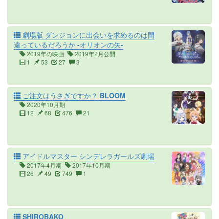
劇場版 ダンジョンに出会いを求めるのは間
違っているだろうか -オリオンの矢-
2019年の映画
2019年2月公開
1
53
27
3
ご注文はうさぎですか？ BLOOM
2020年10月期
12
68
476
21
アイドルマスター シンデレラガールズ劇場
2017年4月期
2017年10月期
26
49
749
1
SHIROBAKO