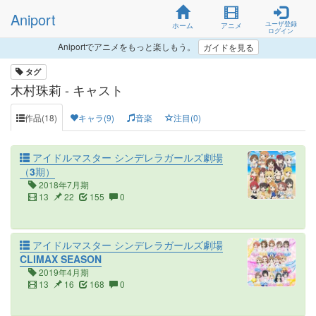
Aniport
ユーザ登録
ホーム
アニメ
ログイン
Aniportでアニメをもっと楽しもう。
ガイドを見る
タグ
木村珠莉 - キャスト
作品(18)
キャラ(9)
音楽
注目(0)
アイドルマスター シンデレラガールズ劇場
（3期）
2018年7月期
13
22
155
0
アイドルマスター シンデレラガールズ劇場
CLIMAX SEASON
2019年4月期
13
16
168
0