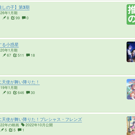
推しの子】第3期
026年1月期
1
8
99
0
する小惑星
020年1月期
3
67
511
18
に天使が舞い降りた！
019年1月期
2
93
646
30
に天使が舞い降りた！プレシャス・フレンズ
022年の映画
2022年10月公開
5
5
1