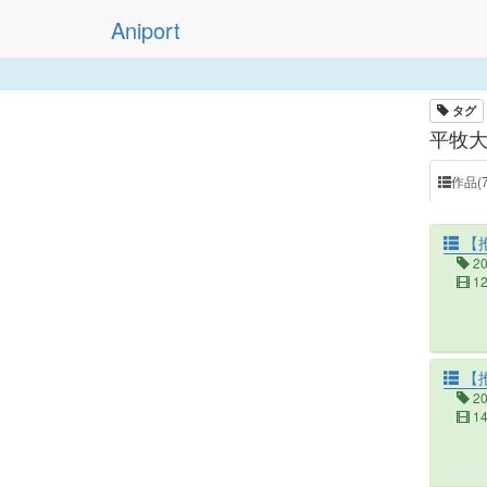
Aniport
タグ
平牧大
作品(7
【
2
1
【
2
1