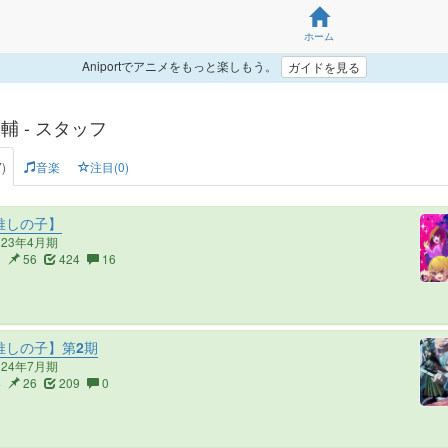
ホーム
Aniportでアニメをもっと楽しもう。
ガイドを見る
輔 - スタッフ
)
音楽
注目(0)
推しの子】
023年4月期
2
56
424
16
推しの子】第2期
024年7月期
4
26
209
0