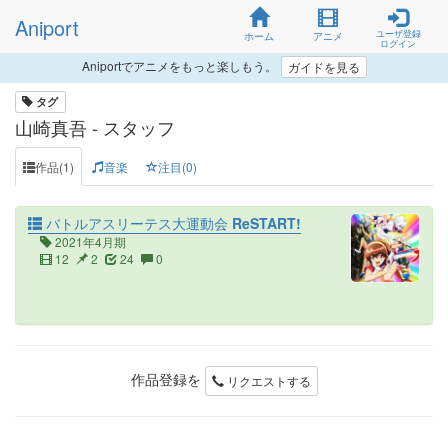
Aniport
ユーザ登録
ホーム
アニメ
ログイン
Aniportでアニメをもっと楽しもう。
ガイドを見る
タグ
山崎真吾 - スタッフ
作品(1)
音楽
注目(0)
バトルアスリーテス大運動会 ReSTART!
2021年4月期
12
2
24
0
作品登録を
リクエストする