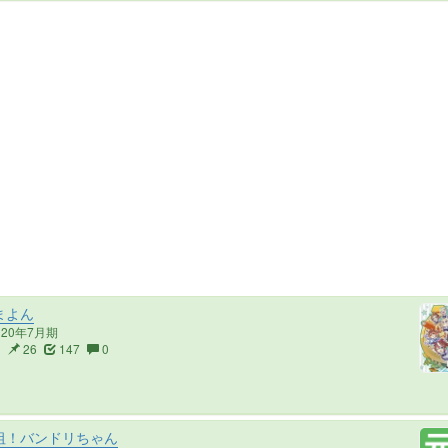
まよん
020年7月期
2
26
147
0
祖！バンドリちゃん