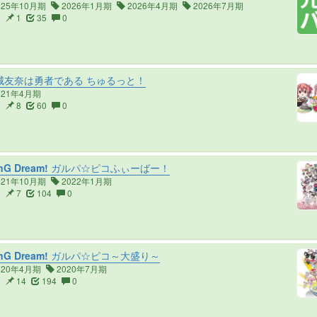
025年10月期
2026年1月期
2026年4月期
2026年7月期
4
1
35
0
城友奈は勇者である ちゅるっと！
021年4月期
2
8
60
0
nG Dream! ガルパ☆ピコふぃーばー！
021年10月期
2022年1月期
6
7
104
0
nG Dream! ガルパ☆ピコ～大盛り～
020年4月期
2020年7月期
6
14
194
0