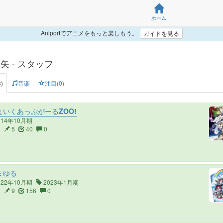
ホーム
Aniportでアニメをもっと楽しもう。
ガイドを見る
矢 - スタッフ
)
音楽
注目(0)
いくあっぷがーるZOO!
014年10月期
0
5
40
0
まゆる
022年10月期
2023年1月期
4
9
156
0