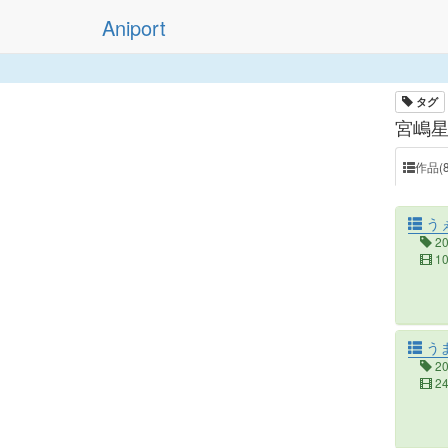
Aniport
タグ
宮嶋星
作品(8
うぇ
2
1
う
2
2