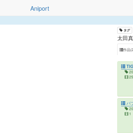
Aniport
タグ
太田真
作品(2
TIG
2
2
パ
2
1