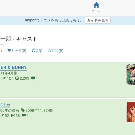
ホーム
Aniportでアニメをもっと楽しもう。
ガイドを見る
一郎 - キャスト
)
キャラ(0)
音楽
注目(0)
ER & BUNNY
011年4月期
5
127
2,293
1
プリカ
006年の映画
2006年11月公開
52
38
0