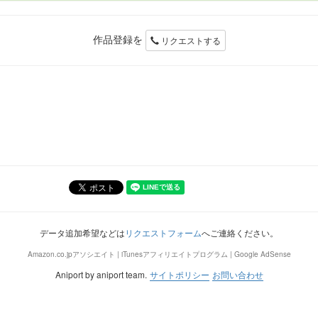
作品登録を
リクエストする
データ追加希望などは
リクエストフォーム
へご連絡ください。
Amazon.co.jpアソシエイト | iTunesアフィリエイトプログラム | Google AdSense
Aniport by aniport team.
サイトポリシー
お問い合わせ