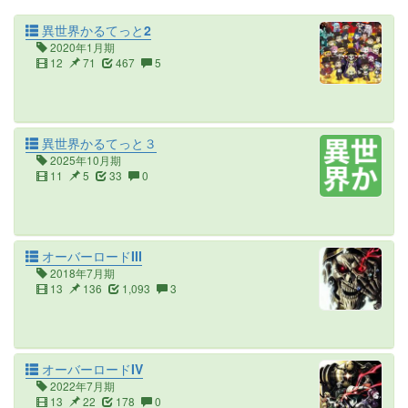
異世界かるてっと2
2020年1月期
12
71
467
5
異世界かるてっと３
2025年10月期
11
5
33
0
オーバーロードIII
2018年7月期
13
136
1,093
3
オーバーロードIV
2022年7月期
13
22
178
0