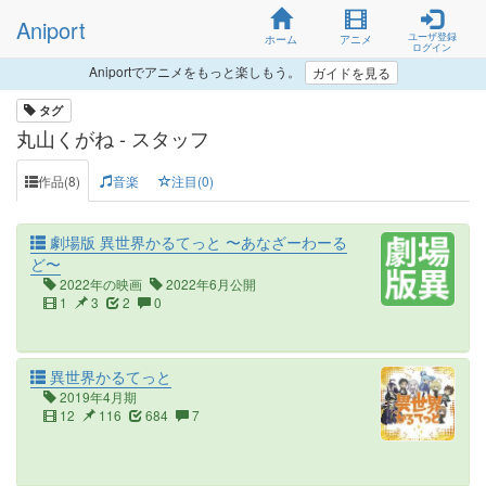
Aniport
ユーザ登録
ホーム
アニメ
ログイン
Aniportでアニメをもっと楽しもう。
ガイドを見る
タグ
丸山くがね - スタッフ
作品(8)
音楽
注目(0)
劇場版 異世界かるてっと 〜あなざーわーる
ど〜
2022年の映画
2022年6月公開
1
3
2
0
異世界かるてっと
2019年4月期
12
116
684
7