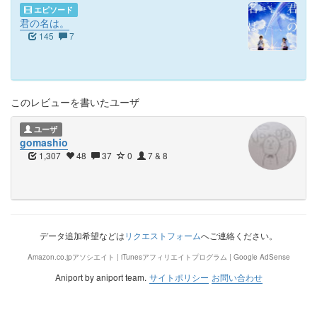
エピソード
君の名は。
145
7
このレビューを書いたユーザ
ユーザ
gomashio
1,307
48
37
0
7 & 8
データ追加希望などは
リクエストフォーム
へご連絡ください。
Amazon.co.jpアソシエイト | iTunesアフィリエイトプログラム | Google AdSense
Aniport by aniport team.
サイトポリシー
お問い合わせ