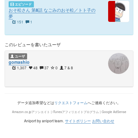
エピソード
おそ松さん 第8話 なごみのおそ松／トト子の
夢
151
1
このレビューを書いたユーザ
ユーザ
gomashio
1,307
48
37
0
7 & 8
データ追加希望などは
リクエストフォーム
へご連絡ください。
Amazon.co.jpアソシエイト | iTunesアフィリエイトプログラム | Google AdSense
Aniport by aniport team.
サイトポリシー
お問い合わせ