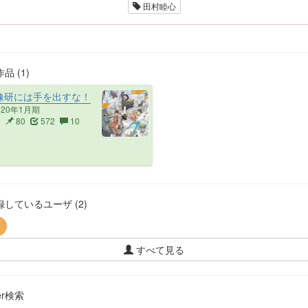
田村睦心
品 (1)
像研には手を出すな！
020年1月期
2
80
572
10
しているユーザ (2)
すべて見る
ter検索