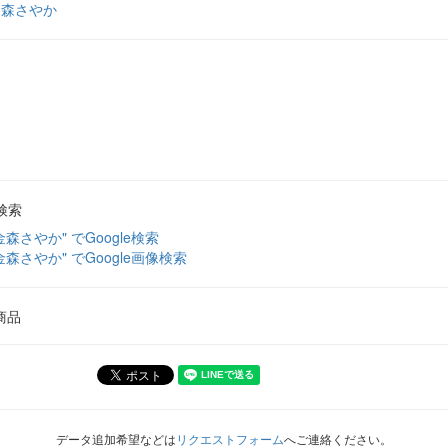
金森さやか
検索
金森さやか" でGoogle検索
金森さやか" でGoogle画像検索
商品
データ追加希望などは
リクエストフォーム
へご連絡ください。