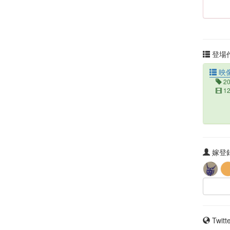
登場作
映
2
1
嫁登録
Twit