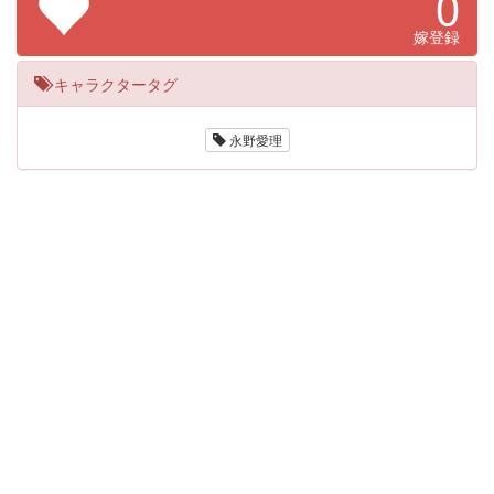
0
嫁登録
キャラクタータグ
永野愛理