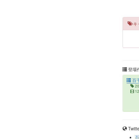
キ
登場作
百
2
1
Twit