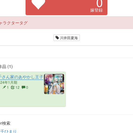
0
嫁登録
ャラクタータグ
川井田夏海
品 (1)
千さん家のあやかし王子
024年1月期
2
1
12
0
ter検索
百千ひまり