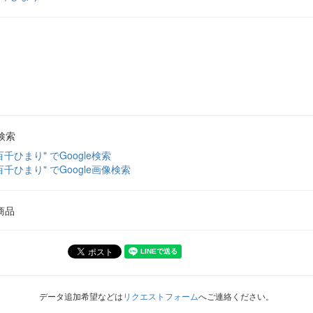
検索
百千ひまり" でGoogle検索
百千ひまり" でGoogle画像検索
商品
データ追加希望などは
リクエストフォーム
へご連絡ください。