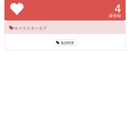
4
嫁登録
キャラクタータグ
鬼頭明里