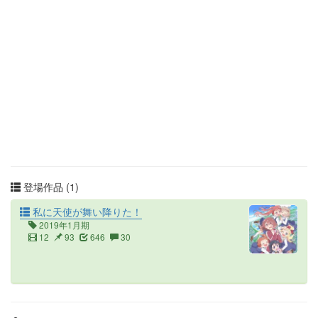
登場作品 (1)
私に天使が舞い降りた！
2019年1月期
12
93
646
30