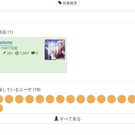
佐倉綾音
品 (1)
rlotte
015年7月期
3
261
1,907
5
しているユーザ (18)
すべて見る