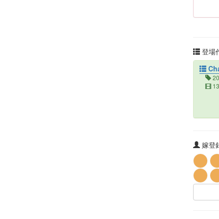
登場作
Cha
2
1
嫁登録