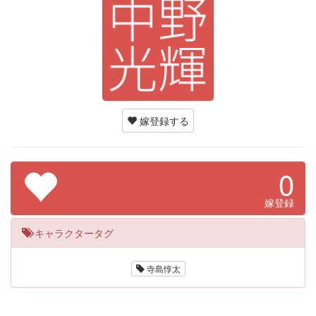
嫁登録する
0
嫁登録
キャラクタータグ
寺島惇太