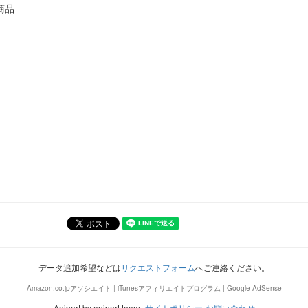
商品
データ追加希望などは
リクエストフォーム
へご連絡ください。
Amazon.co.jpアソシエイト | iTunesアフィリエイトプログラム | Google AdSense
Aniport by aniport team.
サイトポリシー
お問い合わせ