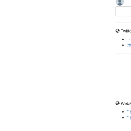
Twit
ド
Web
"
"