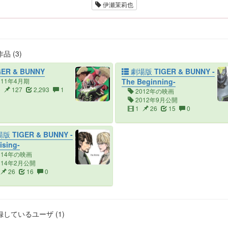
伊瀬茉莉也
品 (3)
ER & BUNNY
劇場版 TIGER & BUNNY -
011年4月期
The Beginning-
5
127
2,293
1
2012年の映画
2012年9月公開
1
26
15
0
版 TIGER & BUNNY -
ising-
014年の映画
014年2月公開
26
16
0
しているユーザ (1)