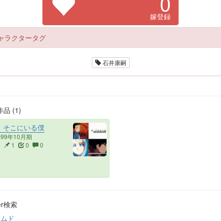
0
嫁登録
ャラクタータグ
石井康嗣
品 (1)
、そこにいる僕
999年10月期
3
1
0
0
ter検索
ハムド