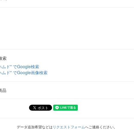
検索
ハムド" でGoogle検索
ハムド" でGoogle画像検索
商品
データ追加希望などは
リクエストフォーム
へご連絡ください。