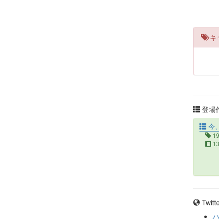
キ
登場作
今
1
1
Twit