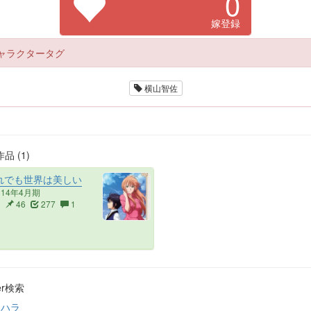
0
嫁登録
ャラクタータグ
横山智佐
品 (1)
れでも世界は美しい
014年4月期
2
46
277
1
ter検索
トハラ