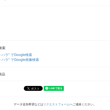
検索
トハラ" でGoogle検索
トハラ" でGoogle画像検索
商品
データ追加希望などは
リクエストフォーム
へご連絡ください。