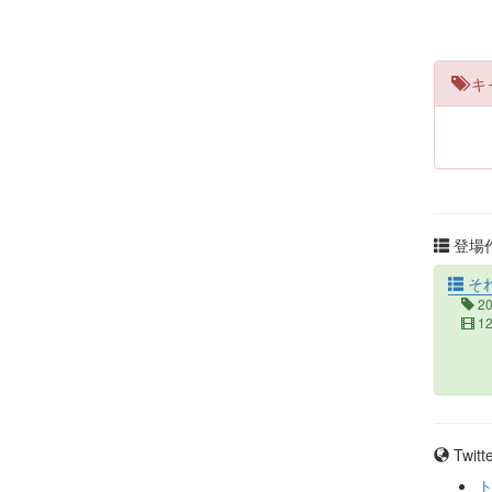
キ
登場作
そ
2
1
Twit