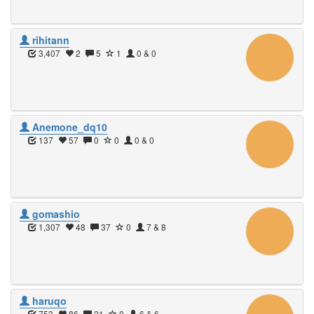
rihitann
3,407
2
5
1
0 & 0
Anemone_dq10
137
57
0
0
0 & 0
gomashio
1,307
48
37
0
7 & 8
haruqo
753
86
21
0
6 & 6