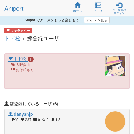
Aniport
ユーザ登録
ホーム
アニメ
ログイン
Aniportでアニメをもっと楽しもう。
ガイドを見る
キャラクター
トド松
> 嫁登録ユーザ
トド松
6
入野自由
おそ松さん
嫁登録しているユーザ (6)
danyanjp
0
237
0
0
1 & 1