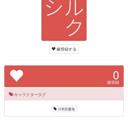
嫁登録する
0
嫁登録
キャラクタータグ
川井田夏海