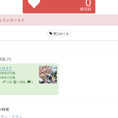
0
嫁登録
ャラクタータグ
豊口めぐみ
品 (1)
クロスＦ
008年4月期
008年7月期
5
118
1,860
1
ter検索
クラン・クラン