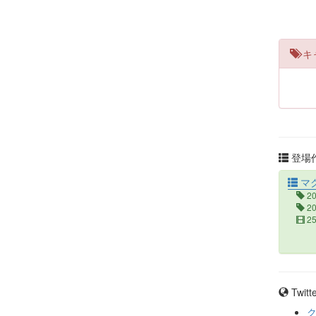
キ
登場作
マ
2
2
2
Twit