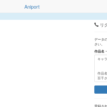
Aniport
リ
データ
さい。
作品名
登録さ