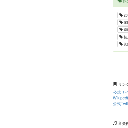
作
20
峯
遠
技
眞
リン
公式サ
Wikiped
公式Twit
音楽