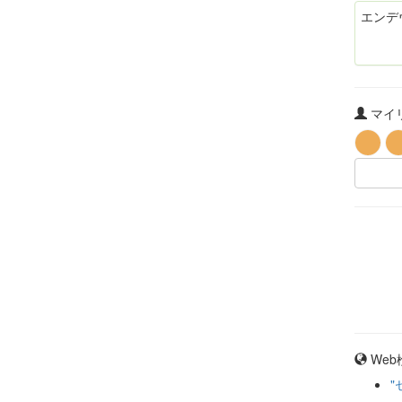
エンデ
マイリ
Web
"