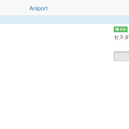
Aniport
作品
セスタス 