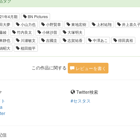
品タグ
21年4月期
BN Pictures
田大夢
小山力也
小野賢章
東地宏樹
上村祐翔
井上喜久
藤綾
竹内良太
小林沙苗
大塚明夫
来静也
川瀬敏文
吉國圭
志賀祐香
中澤あこ
得田真裕
鍋昭大
植田能平
この作品に関する
レビューを書く
ク
Twitter検索
イト
#セスタス
ia
ter
配信