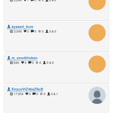
ayaseri_Iove
3,049
0
0
0
0 & 0
m_snorkfroken
640
0
0
0
0 & 0
EnzuxVtZ46aZScB
17,004
0
0
0
0 & 1