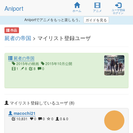
Aniport
ユーザ登録
ホーム
アニメ
ログイン
Aniportでアニメをもっと楽しもう。
ガイドを見る
作品
屍者の帝国
> マイリスト登録ユーザ
屍者の帝国
2015年の映画
2015年10月公開
1
8
8
0
マイリスト登録しているユーザ (8)
macochi21
10,831
0
0
0
0 & 0