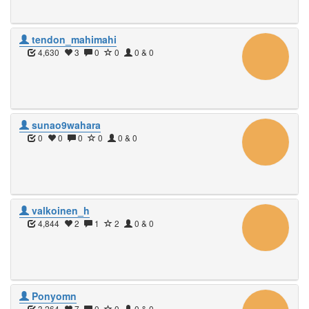
tendon_mahimahi
4,630
3
0
0
0 & 0
sunao9wahara
0
0
0
0
0 & 0
valkoinen_h
4,844
2
1
2
0 & 0
Ponyomn
3,264
7
0
0
0 & 0