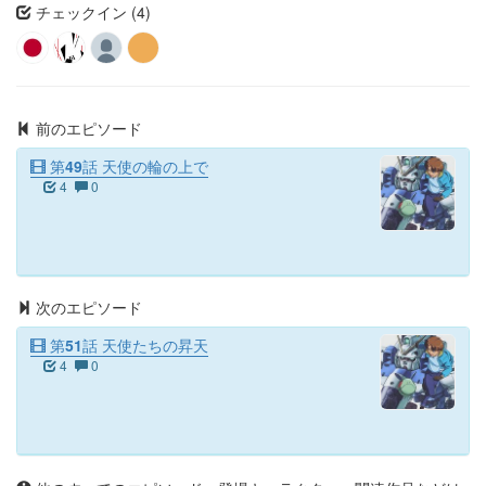
チェックイン (4)
前のエピソード
第49話 天使の輪の上で
4
0
次のエピソード
第51話 天使たちの昇天
4
0