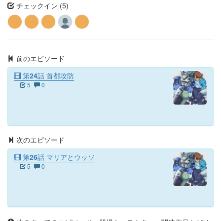
チェックイン (5)
前のエピソード
第24話 首都攻防
5
0
次のエピソード
第26話 マリアとウッソ
5
0