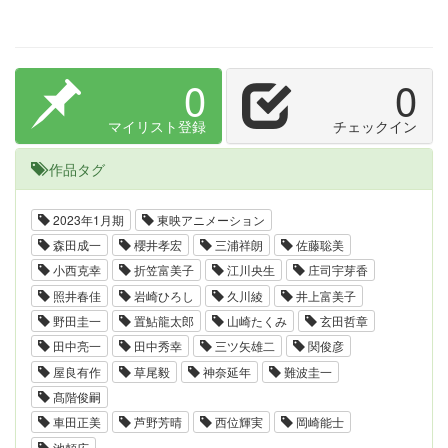
0
0
マイリスト登録
チェックイン
作品タグ
2023年1月期
東映アニメーション
森田成一
櫻井孝宏
三浦祥朗
佐藤聡美
小西克幸
折笠富美子
江川央生
庄司宇芽香
照井春佳
岩崎ひろし
久川綾
井上富美子
野田圭一
置鮎龍太郎
山崎たくみ
玄田哲章
田中亮一
田中秀幸
三ツ矢雄二
関俊彦
屋良有作
草尾毅
神奈延年
難波圭一
髙階俊嗣
車田正美
芦野芳晴
西位輝実
岡崎能士
池頼広