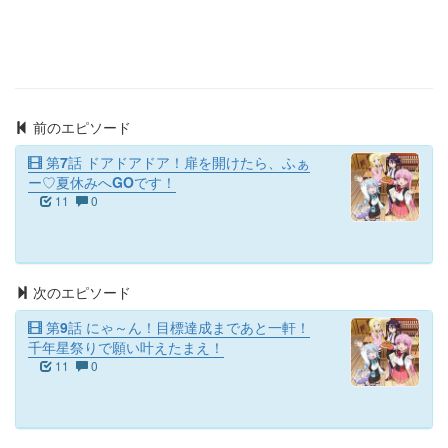
前のエピソード
第7話 ドアドアドア！扉を開けたら、ふぁ
ー♡夏休みへGOです！
11
0
次のエピソード
第9話 にゃ～ん！目標達成まであと一軒！
千年星祭りで願い叶えたまえ！
11
0