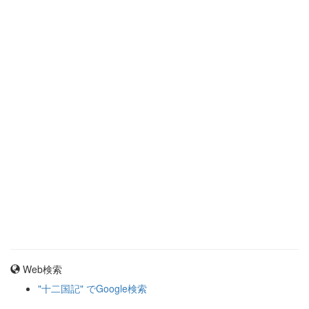
Web検索
"十二国記" でGoogle検索