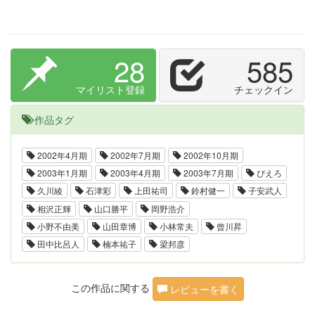
28
585
マイリスト登録
チェックイン
作品タグ
2002年4月期
2002年7月期
2002年10月期
2003年1月期
2003年4月期
2003年7月期
ぴえろ
久川綾
石津彩
上田祐司
鈴村健一
子安武人
相沢正輝
山口勝平
岡野浩介
小野不由美
山田章博
小林常夫
曾川昇
田中比呂人
楠本祐子
梁邦彦
この作品に関する
レビューを書く