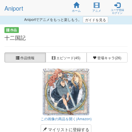
Aniport
ユーザ登録
ホーム
アニメ
ログイン
Aniportでアニメをもっと楽しもう。
ガイドを見る
作品
十二国記
作品情報
エピソード
(45)
登場キャラ
(26)
この画像の商品を開く(Amazon)
マイリストに登録する