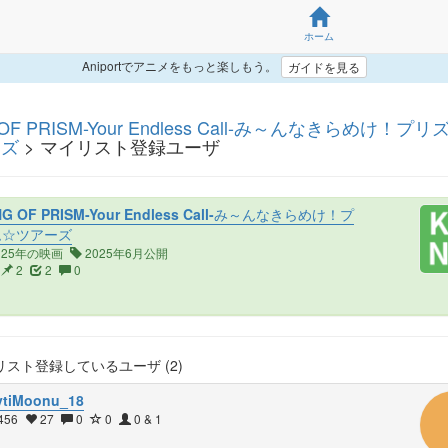
ホーム
Aniportでアニメをもっと楽しもう。
ガイドを見る
 OF PRISM-Your Endless Call-み～んなきらめけ！プ
ーズ
> マイリスト登録ユーザ
NG OF PRISM-Your Endless Call-み～んなきらめけ！プ
ム☆ツアーズ
025年の映画
2025年6月公開
2
2
0
スト登録しているユーザ (2)
tiMoonu_18
456
27
0
0
0 & 1