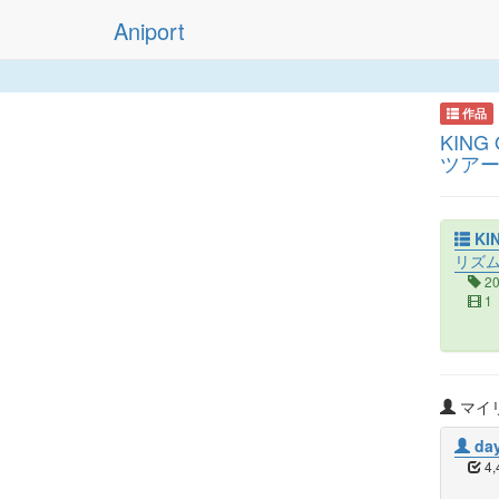
Aniport
作品
KING
ツア
KI
リズ
2
1
マイリ
day
4,