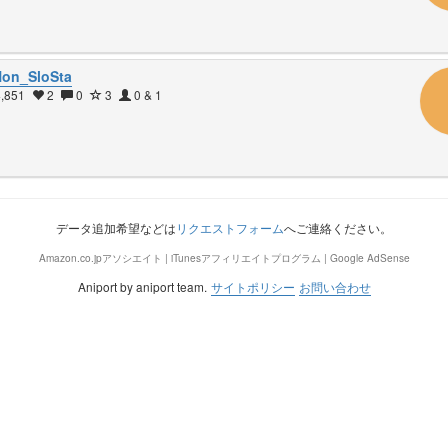
on_SloSta
,851
2
0
3
0 & 1
データ追加希望などは
リクエストフォーム
へご連絡ください。
Amazon.co.jpアソシエイト | iTunesアフィリエイトプログラム | Google AdSense
Aniport by aniport team.
サイトポリシー
お問い合わせ