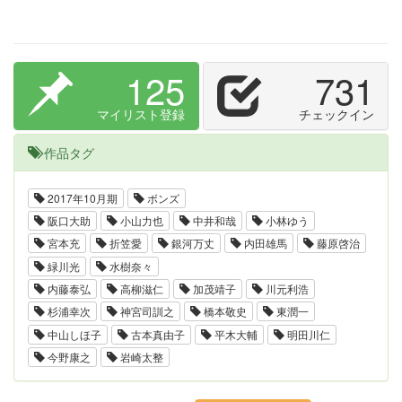
125
731
マイリスト登録
チェックイン
作品タグ
2017年10月期
ボンズ
阪口大助
小山力也
中井和哉
小林ゆう
宮本充
折笠愛
銀河万丈
内田雄馬
藤原啓治
緑川光
水樹奈々
内藤泰弘
高柳滋仁
加茂靖子
川元利浩
杉浦幸次
神宮司訓之
橋本敬史
東潤一
中山しほ子
古本真由子
平木大輔
明田川仁
今野康之
岩崎太整