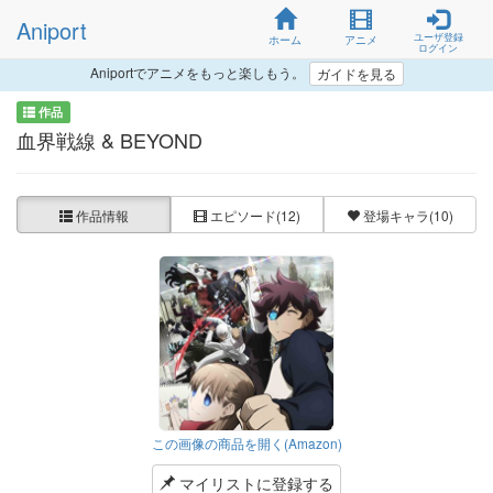
Aniport
ユーザ登録
ホーム
アニメ
ログイン
Aniportでアニメをもっと楽しもう。
ガイドを見る
作品
血界戦線 & BEYOND
作品情報
エピソード
(12)
登場キャラ
(10)
この画像の商品を開く(Amazon)
マイリストに登録する