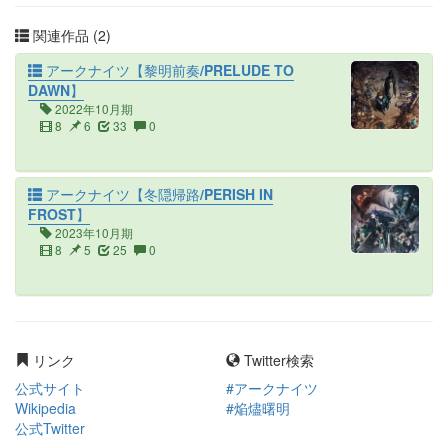
関連作品 (2)
アークナイツ【黎明前奏/PRELUDE TO
DAWN】
2022年10月期
8
6
33
0
アークナイツ【冬隠帰路/PERISH IN
FROST】
2023年10月期
8
5
25
0
リンク
Twitter検索
公式サイト
#アークナイツ
Wikipedia
#焔燼曙明
公式Twitter