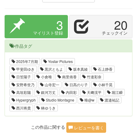
3
20
マイリスト登録
チェックイン
作品タグ
2025年7月期
Yostar Pictures
甲斐田ゆき
黒沢ともよ
坂本真綾
石上静香
日笠陽子
小倉唯
南里侑香
竹達彩奈
安野希世乃
山寺宏一
日髙のり子
小林千晃
高垣彩陽
銀河万丈
内田彩
天﨑滉平
堀江瞬
Hypergryph
Studio Montagne
唯@w
渡邉祐記
西川将貴
林ゆうき
この作品に関する
レビューを書く